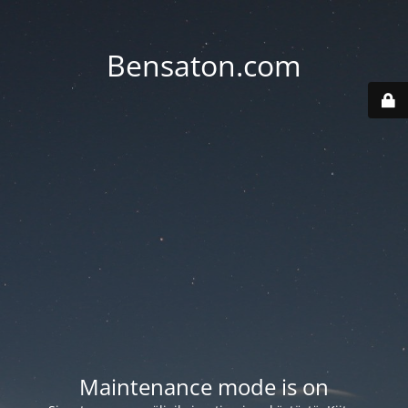
Bensaton.com
Maintenance mode is on