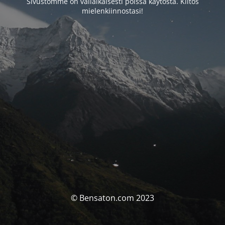
Sivustomme on väliaikaisesti poissa käytöstä. Kiitos
mielenkiinnostasi!
© Bensaton.com 2023