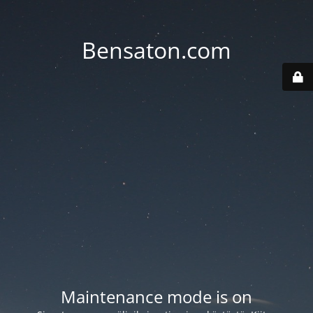
Bensaton.com
Maintenance mode is on