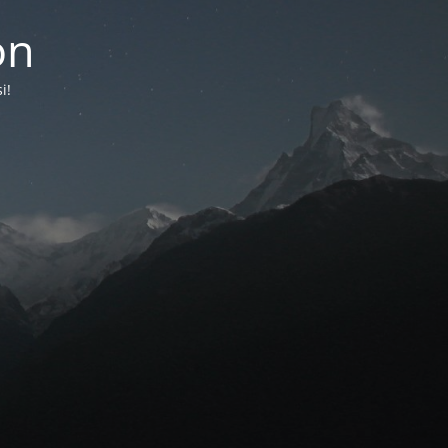
on
i!